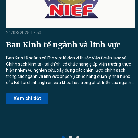
21/03/2025 17:50
2
Ban Kinh tế ngành và lĩnh vực
-
Ban Kinh tế ngành và lĩnh vực là đơn vị thuộc Viện Chiến lược và
Chính sách kinh tế - tài chính, có chức năng giúp Viện trưởng thực
ị,
hiện nhiệm vụ nghiên cứu, xây dựng các chiến lược, chính sách
trong các ngành và lĩnh vực phục vụ chức năng quản lý nhà nước
B
của Bộ Tài chính; nghiên cứu khoa học trong phát triển các ngành
n
và lĩnh vực.
c
c
Xem chi tiết
b