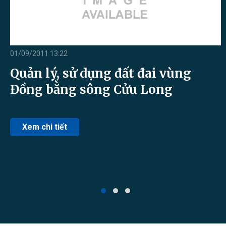
01/09/2011 13:22
0
Quản lý, sử dụng đất đai vùng
ến
Đồng bằng sông Cửu Long
am
Xem chi tiết