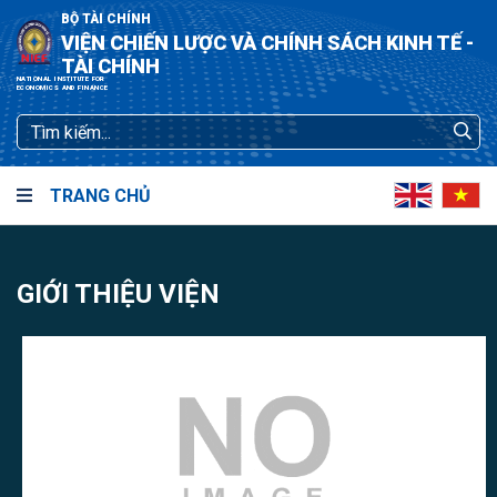
BỘ TÀI CHÍNH
VIỆN CHIẾN LƯỢC VÀ CHÍNH SÁCH KINH TẾ -
TÀI CHÍNH
NATIONAL INSTITUTE FOR
ECONOMICS AND FINANCE
TRANG CHỦ
GIỚI THIỆU VIỆN